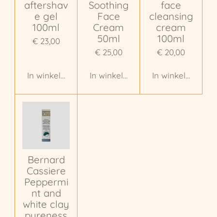
aftershav
Soothing
face
e gel
Face
cleansing
100ml
Cream
cream
50ml
100ml
€ 23,00
€ 25,00
€ 20,00
In winkelwagen
In winkelwagen
In winkelwagen
Bernard
Cassiere
Peppermi
nt and
white clay
pureness