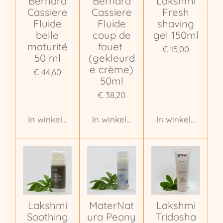
Bernard
Bernard
Lakshmi
Cassiere
Cassiere
Fresh
Fluide
Fluide
shaving
belle
coup de
gel 150ml
maturité
fouet
€ 15,00
50 ml
(gekleurd
e crème)
€ 44,60
50ml
€ 38,20
In winkelwagen
In winkelwagen
In winkelwagen
Lakshmi
MaterNat
Lakshmi
Soothing
ura Peony
Tridosha