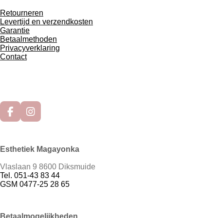
Retourneren
Levertijd en verzendkosten
Garantie
Betaalmethoden
Privacyverklaring
Contact
F
I
a
n
c
s
e
t
Esthetiek Magayonka
b
a
o
g
Vlaslaan 9
8600 Diksmuide
o
r
Tel. 051-43 83 44
k
a
GSM 0477-25 28 65
m
Betaalmogelijkheden