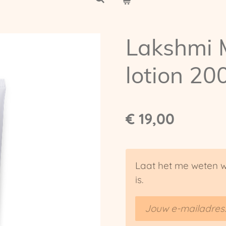
Lakshmi 
lotion 20
€ 19,00
Laat het me weten w
is.