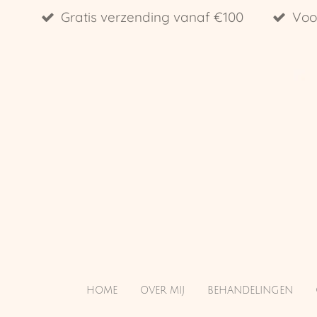
Gratis verzending vanaf €100
Voo
Ga
direct
naar
de
hoofdinhoud
HOME
OVER MIJ
BEHANDELINGEN