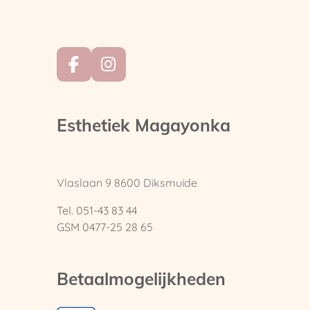
F
I
a
n
c
s
e
t
Esthetiek Magayonka
b
a
o
g
o
r
k
a
Vlaslaan 9
8600 Diksmuide
m
Tel. 051-43 83 44
GSM 0477-25 28 65
Betaalmogelijkheden