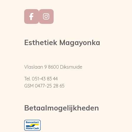
F
I
a
n
c
s
e
t
Esthetiek Magayonka
b
a
o
g
o
r
k
a
Vlaslaan 9
8600 Diksmuide
m
Tel. 051-43 83 44
GSM 0477-25 28 65
Betaalmogelijkheden