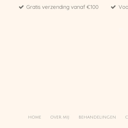
Gratis verzending vanaf €100
Voo
Ga
direct
naar
de
hoofdinhoud
HOME
OVER MIJ
BEHANDELINGEN