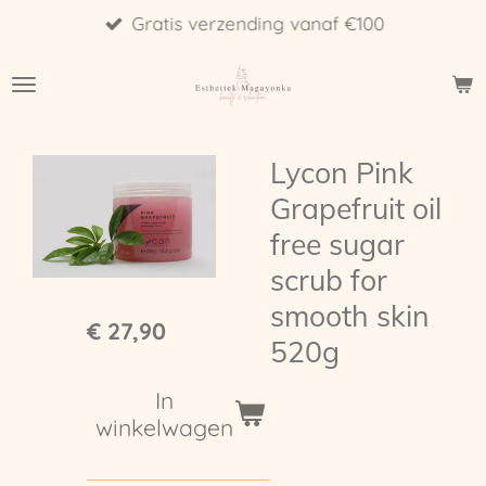
Gratis verzending vanaf €100
Ga
direct
naar
de
hoofdinhoud
Lycon Pink
Grapefruit oil
free sugar
scrub for
smooth skin
€ 27,90
520g
In
winkelwagen