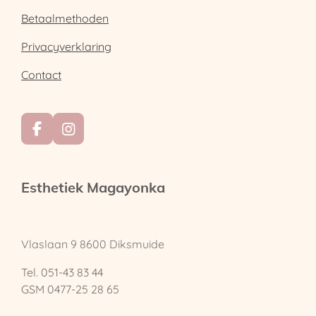
Betaalmethoden
Privacyverklaring
Contact
F
I
a
n
c
s
e
t
Esthetiek Magayonka
b
a
o
g
o
r
k
a
Vlaslaan 9
8600 Diksmuide
m
Tel. 051-43 83 44
GSM 0477-25 28 65