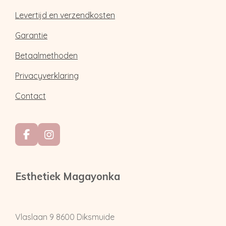
Levertijd en verzendkosten
Garantie
Betaalmethoden
Privacyverklaring
Contact
F
I
a
n
c
s
e
t
Esthetiek Magayonka
b
a
o
g
o
r
k
a
Vlaslaan 9
8600 Diksmuide
m