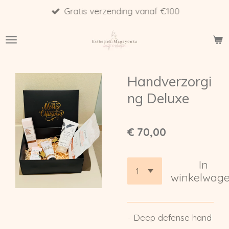
Gratis verzending vanaf €100
Ga
direct
naar
de
hoofdinhoud
Handverzorgi
ng Deluxe
€ 70,00
In
winkelwag
- Deep defense hand