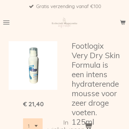
Gratis verzending vanaf €100
Ga
direct
naar
de
hoofdinhoud
Footlogix
Very Dry Skin
Formula is
een intens
hydraterende
mousse voor
zeer droge
€ 21,40
voeten.
125ml
In