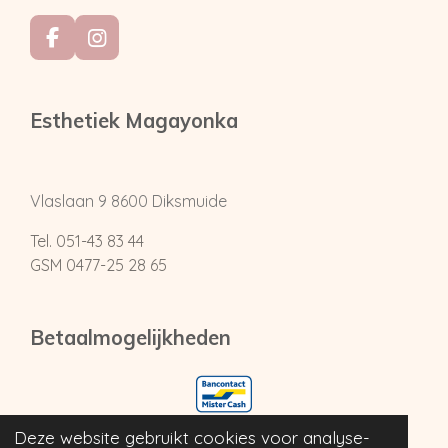
F
I
a
n
c
s
e
t
Esthetiek Magayonka
b
a
o
g
o
r
k
a
Vlaslaan 9
8600 Diksmuide
m
Tel. 051-43 83 44
GSM 0477-25 28 65
Betaalmogelijkheden
Deze website gebruikt cookies voor analyse-