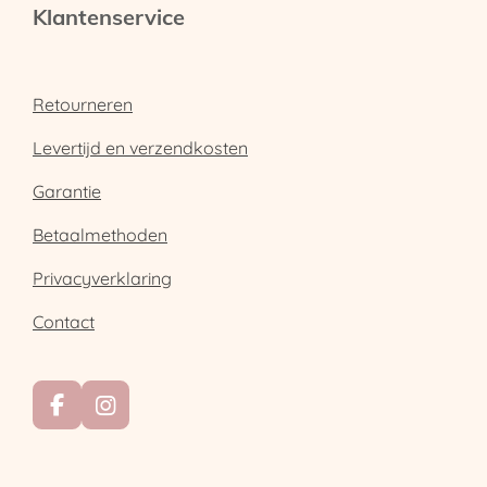
Klantenservice
Retourneren
Levertijd en verzendkosten
Garantie
Betaalmethoden
Privacyverklaring
Contact
F
I
a
n
c
s
e
t