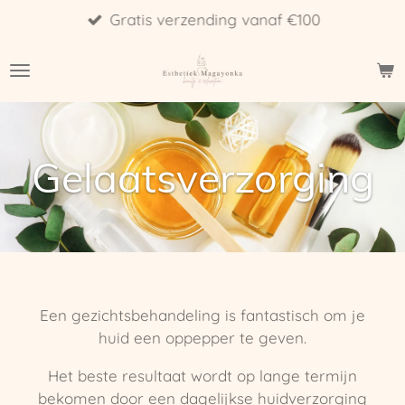
Gratis verzending vanaf €100
Ga
direct
naar
de
hoofdinhoud
Gelaatsverzorging
Een gezichtsbehandeling is fantastisch om je
huid een oppepper te geven.
Het beste resultaat wordt op lange termijn
bekomen door een dagelijkse huidverzorging